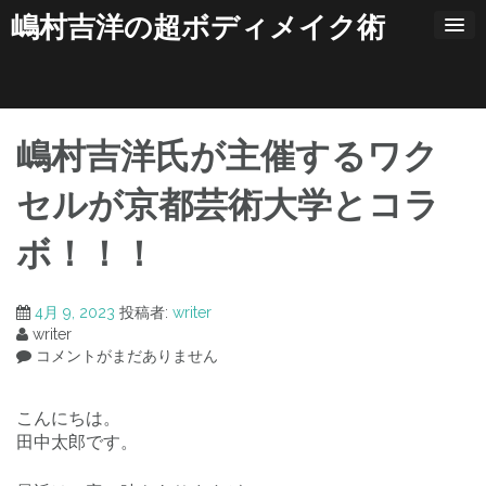
コ
嶋村吉洋の超ボディメイク術
ン
テ
ン
ツ
へ
ス
嶋村吉洋氏が主催するワク
キ
ッ
セルが京都芸術大学とコラ
プ
ボ！！！
4月 9, 2023
投稿者:
writer
writer
コメントがまだありません
こんにちは。
田中太郎です。