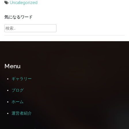
Uncategorized
投
稿
気になるワード
ナ
検
索:
ビ
ゲ
ー
シ
Menu
ョ
ン
ギャラリー
ブログ
ホーム
運営者紹介