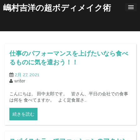
コ
嶋村吉洋の超ボディメイク術
ン
テ
ン
ツ
へ
ス
キ
仕事のパフォーマンスを上げたいなら食べ
ッ
プ
るものに気を遣おう！！
2月 27, 2021
writer
こんにちは。 田中太郎です。 皆さん、平日の会社での食事
は何を 食べてますか。 よく定食屋さ…
続きを読む