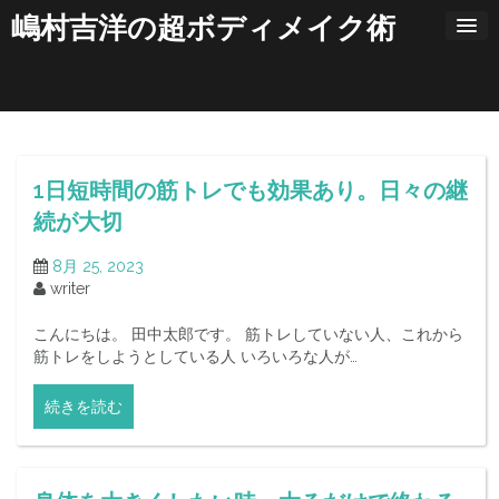
コ
嶋村吉洋の超ボディメイク術
ン
テ
ン
ツ
へ
ス
キ
1日短時間の筋トレでも効果あり。日々の継
ッ
プ
続が大切
8月 25, 2023
writer
こんにちは。 田中太郎です。 筋トレしていない人、これから
筋トレをしようとしている人 いろいろな人が…
続きを読む