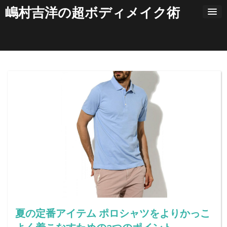
コ
嶋村吉洋の超ボディメイク術
ン
テ
ン
ツ
へ
ス
キ
ッ
プ
夏の定番アイテム ポロシャツをよりかっこ