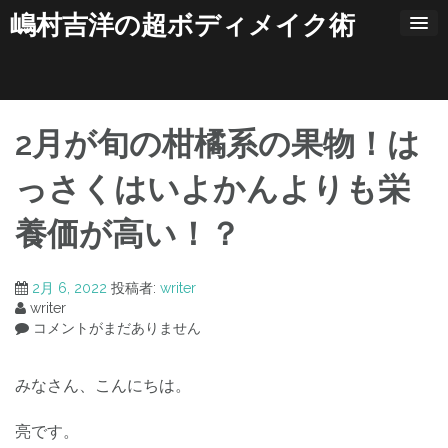
コ
嶋村吉洋の超ボディメイク術
ン
テ
ン
ツ
へ
ス
2月が旬の柑橘系の果物！は
キ
ッ
っさくはいよかんよりも栄
プ
養価が高い！？
2月 6, 2022
投稿者:
writer
writer
コメントがまだありません
みなさん、こんにちは。
亮です。