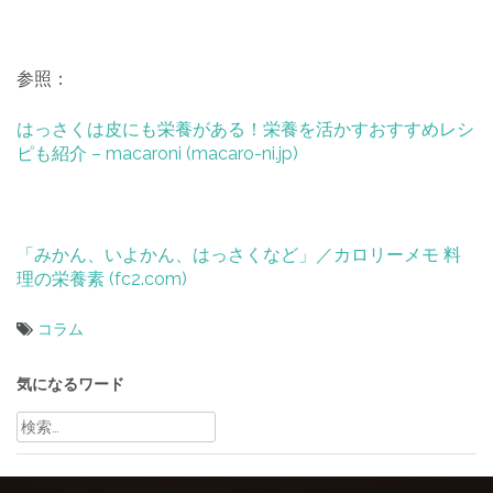
参照：
はっさくは皮にも栄養がある！栄養を活かすおすすめレシ
ピも紹介 – macaroni (macaro-ni.jp)
「みかん、いよかん、はっさくなど」／カロリーメモ 料
理の栄養素 (fc2.com)
コラム
投
稿
気になるワード
ナ
検
索:
ビ
ゲ