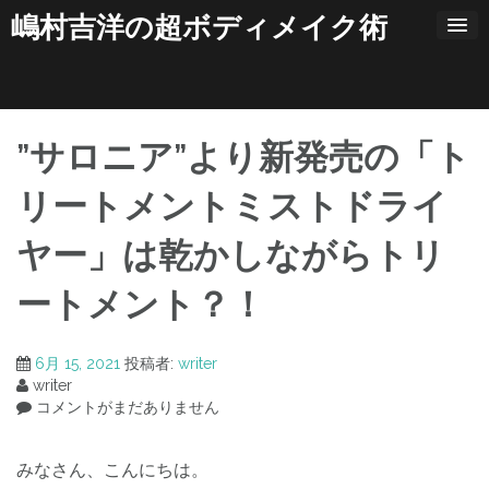
コ
嶋村吉洋の超ボディメイク術
ン
テ
ン
ツ
へ
ス
”サロニア”より新発売の「ト
キ
ッ
リートメントミストドライ
プ
ヤー」は乾かしながらトリ
ートメント？！
6月 15, 2021
投稿者:
writer
writer
コメントがまだありません
みなさん、こんにちは。