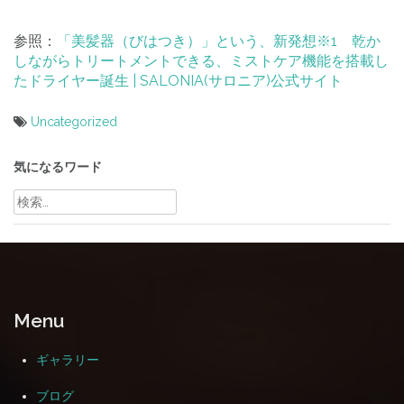
参照：
「美髪器（びはつき）」という、新発想※1 乾か
しながらトリートメントできる、ミストケア機能を搭載し
たドライヤー誕生 | SALONIA(サロニア)公式サイト
Uncategorized
投
稿
気になるワード
ナ
検
索:
ビ
ゲ
ー
シ
Menu
ョ
ン
ギャラリー
ブログ