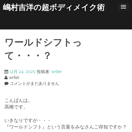
コ
嶋村吉洋の超ボディメイク術
ン
テ
ン
ツ
へ
ス
ワールドシフトっ
キ
ッ
て・・・？
プ
12月 24, 2020
投稿者:
writer
writer
コメントがまだありません
こんばんは。
高橋です。
いきなりですが・・・
『ワールドシフト』という言葉をみなさんご存知ですか？