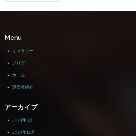
索:
ビ
ゲ
ー
シ
Menu
ョ
ン
ギャラリー
ブログ
ホーム
運営者紹介
アーカイブ
2024年3月
2023年12月