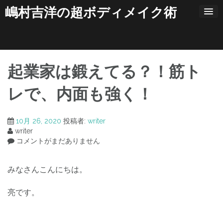
コ
嶋村吉洋の超ボディメイク術
ン
テ
ン
ツ
へ
ス
起業家は鍛えてる？！筋ト
キ
ッ
レで、内面も強く！
プ
10月 26, 2020
投稿者:
writer
writer
コメントがまだありません
みなさんこんにちは。
亮です。