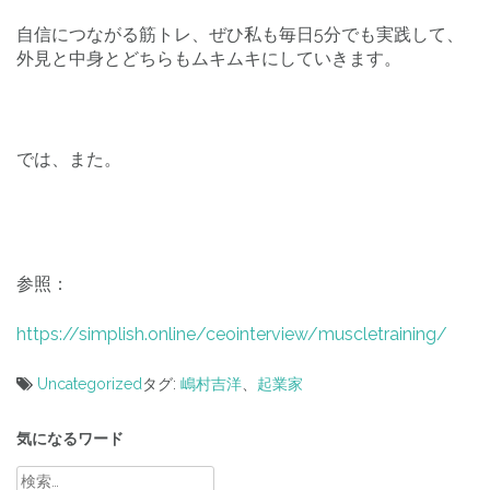
自信につながる筋トレ、ぜひ私も毎日5分でも実践して、
外見と中身とどちらもムキムキにしていきます。
では、また。
参照：
https://simplish.online/ceointerview/muscletraining/
Uncategorized
タグ:
嶋村吉洋
、
起業家
投
稿
気になるワード
ナ
検