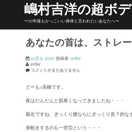
コ
嶋村吉洋の超ボデ
ン
テ
ン
〜10年後もかっこいい身体と言われたいあなたへ〜
ツ
へ
ス
あなたの首は、ストレ
キ
ッ
プ
10月 9, 2020
投稿者:
writer
writer
コメントがまだありません
どーも♪高橋です。
夜はだんだんと肌寒くなってきましたね・・・
最近ですね、ぎっくり腰ならにぎっくり首？的な
身動きするのも一苦労という・・・