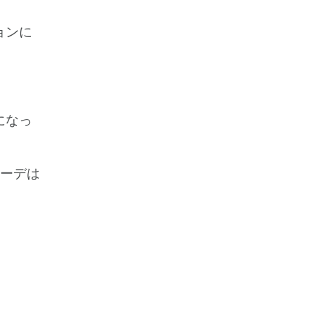
ョンに
になっ
コーデは