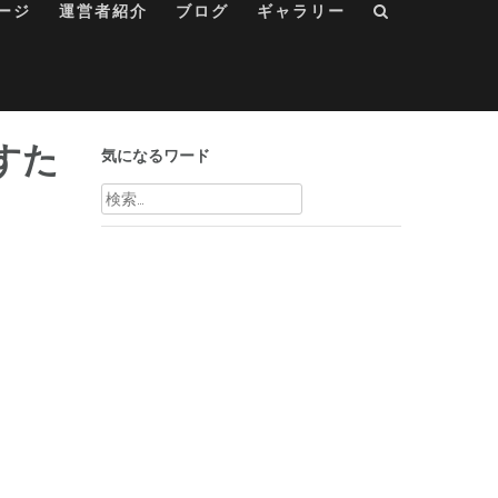
ージ
運営者紹介
ブログ
ギャラリー
すた
気になるワード
検
索: