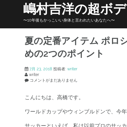
コ
嶋村吉洋の超ボデ
ン
テ
ン
〜10年後もかっこいい身体と言われたいあなたへ〜
ツ
へ
ス
夏の定番アイテム ポロ
キ
ッ
めの2つのポイント
プ
7月 23, 2018
投稿者:
writer
writer
コメントがまだありません
こんにちは、高橋です。
ワールドカップやウィンブルドンで、今年
サッカーといえば、私は以前プロのサッカ