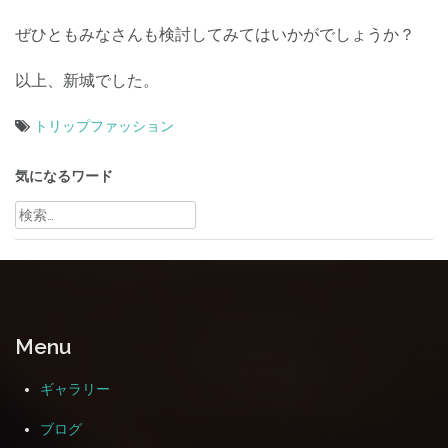
ぜひともみなさんも検討してみてはいかがでしょうか？
以上、新城でした。
トリップファッション
投
稿
気になるワード
ナ
検
索:
ビ
ゲ
ー
シ
Menu
ョ
ン
ギャラリー
ブログ