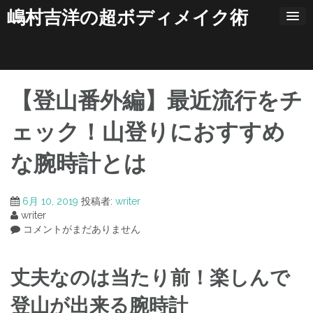
コ
嶋村吉洋の超ボディメイク術
ン
テ
ン
ツ
へ
ス
【登山番外編】最近流行をチ
キ
ッ
ェック！山登りにおすすめ
プ
な腕時計とは
6月 10, 2019
投稿者:
writer
writer
コメントがまだありません
丈夫なのは当たり前！楽しんで
登山が出来る腕時計